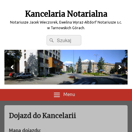
Kancelaria Notarialna
Notariusze Jacek Wieczorek, Ewelina Wyraz-Altdorf Notariusze s.c.
w Tarnowskich Górach.
Search
Search
for:
Menu
Dojazd do Kancelarii
Mapa dojazdu: