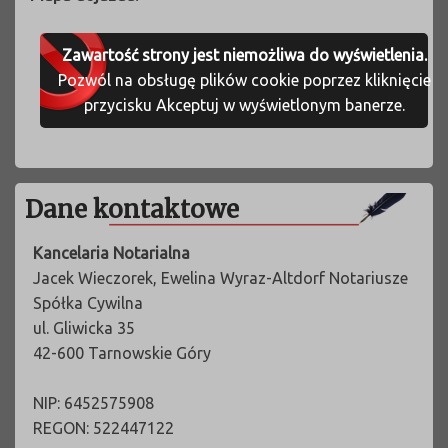
Zawartość strony jest niemożliwa do wyświetlenia.
Pozwól na obsługę plików cookie poprzez kliknięcie
przycisku Akceptuj w wyświetlonym banerze.
Primary
Dane kontaktowe
Sidebar
Widget
Kancelaria Notarialna
Area
Jacek Wieczorek, Ewelina Wyraz-Altdorf Notariusze
Spółka Cywilna
ul. Gliwicka 35
42-600 Tarnowskie Góry
NIP: 6452575908
REGON: 522447122