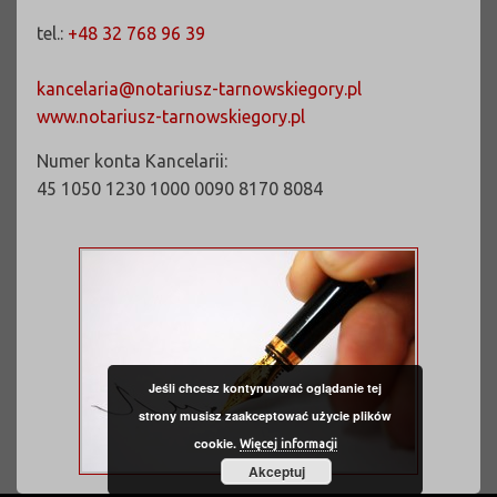
tel.:
+48 32 768 96 39
kancelaria@notariusz-tarnowskiegory.pl
www.notariusz-tarnowskiegory.pl
Numer konta Kancelarii:
45 1050 1230 1000 0090 8170 8084
Jeśli chcesz kontynuować oglądanie tej
strony musisz zaakceptować użycie plików
cookie.
Więcej informacji
Akceptuj